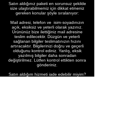
Satın aldığınız paketi en sorunsuz şekilde
size ulaştırabilmemiz için dikkat etmeniz
gereken konular şöyle sıralanıyor:
Mail adresi, telefon ve isim-soyadınızın
açık, eksiksiz ve yeterli olarak yazınız.
Ürününüz bize ilettiğiniz mail adresine
teslim edilecektir. Düzgün ve yeterli
sağlanan bilgiler teslimatınızın hızını
artıracaktır. Bilgilerinizi doğru ve geçerli
olduğunu kontrol ediniz. Yanlış, eksik
yazılmış bilgiler daha sonradan
değiştirilmez. Lütfen kontrol ettikten sonra
gönderiniz.
Satın aldığım hizmeti iade edebilir miyim?
Satın almış olduğunuz hizmetin geri
iadesi sağlanamaz. Talebiniz
doğrultusunda, bir gün içerisinde 2
Revizyon yaptırma hakkınız
bulunmaktadır.
Geri Ödeme Nasıl olur ?
Satın almış olduğunuz hizmetin geri
ödemesi teslimat süresini aştığı zaman
otomatik olarak yapılır.